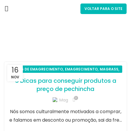
VOLTAR PARA O SITE
Por tag: black friday
16
,
,
,
DICAS DE EMAGRECIMENTO
EMAGRECIMENTO
MAGRASS
SAÚDE
NOV
5 Dicas para conseguir produtos a
preço de pechincha
0
Mag
Nós somos culturalmente motivados a comprar,
e falamos em desconto ou promoção, sai da fre...