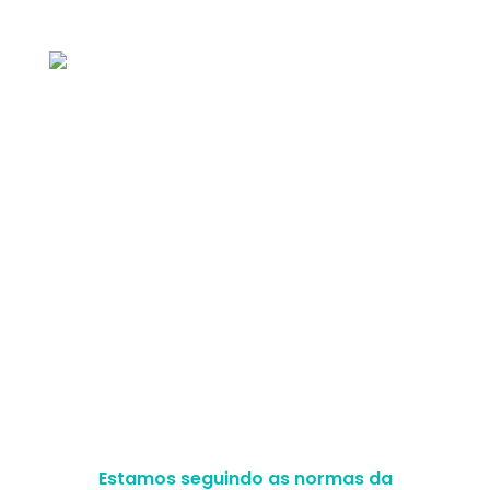
E-mail: contato@magrass.com.br
Selos de excelência
Acompanhe nosso conteúdo de perto
Estamos seguindo as normas da