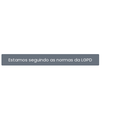
Acompanhe nosso conteúdo de perto
Estamos seguindo as normas da LGPD
MFLP SERVICOS LTDA –
CNPJ
35.471.616/0001-25
Magrass © 2022 Todos os direitos reservados.
–
Política de Privacidade