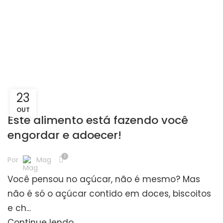
Por tag: Açúcar faz mal
23
MAGRASS
OUT
Este alimento está fazendo você
engordar e adoecer!
1
Por
Mag
Você pensou no açúcar, não é mesmo? Mas
não é só o açúcar contido em doces, biscoitos
e ch...
Continue lendo