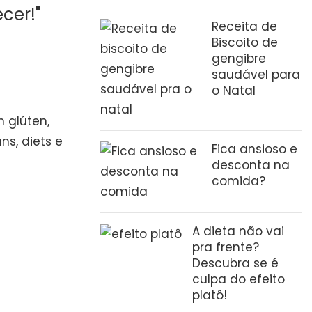
ecer!
"
Receita de
Biscoito de
gengibre
saudável para
o Natal
 glúten,
ns, diets e
Fica ansioso e
desconta na
comida?
A dieta não vai
pra frente?
Descubra se é
culpa do efeito
platô!