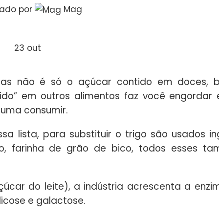
tado por
Mag
23
out
s não é só o açúcar contido em doces, bi
ido” em outros alimentos faz você engordar
tuma consumir.
 lista, para substituir o trigo são usados in
o, farinha de grão de bico, todos esses t
úcar do leite), a indústria acrescenta a enzi
icose e galactose.