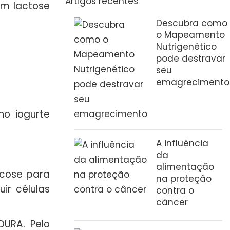
Artigos recentes
em lactose
Descubra como
o Mapeamento
Nutrigenético
pode destravar
seu
emagrecimento
 no iogurte
A influência
da
alimentação
icose para
na proteção
ir células
contra o
câncer
URA. Pelo