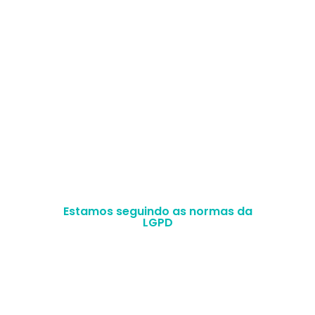
Selos de excelência
Acompanhe nosso conteúdo de perto
Estamos seguindo as normas da
LGPD
MFLP SERVICOS LTDA –
CNPJ
35.471.616/0001-
25