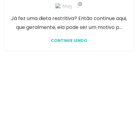
0
Mag
Já fez uma dieta restritiva? Então continue aqui,
que geralmente, ela pode ser um motivo p...
CONTINUE LENDO
Seu objetivo é melhorar sua vida, sua saúde e