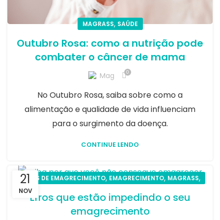
,
MAGRASS
SAÚDE
Outubro Rosa: como a nutrição pode
combater o câncer de mama
0
Mag
No Outubro Rosa, saiba sobre como a
alimentação e qualidade de vida influenciam
para o surgimento da doença.
CONTINUE LENDO
21
,
,
,
DICAS DE EMAGRECIMENTO
EMAGRECIMENTO
MAGRASS
SAÚDE
NOV
Erros que estão impedindo o seu
emagrecimento