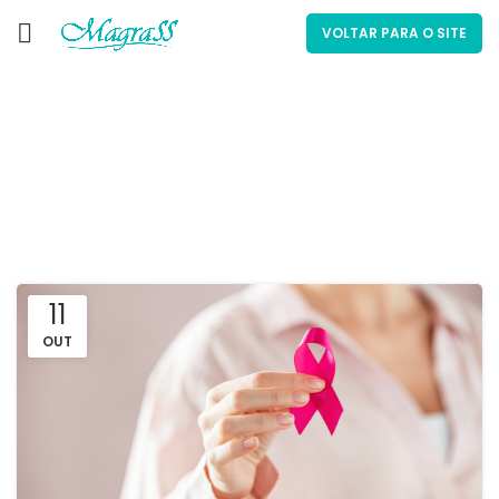
VOLTAR PARA O SITE
Por tag: Saúde da
mulher
11
OUT