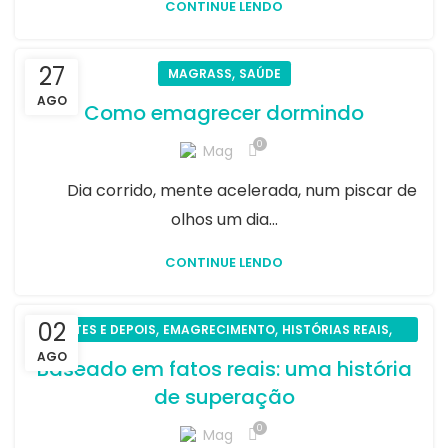
CONTINUE LENDO
27
,
MAGRASS
SAÚDE
AGO
Como emagrecer dormindo
0
Mag
Dia corrido, mente acelerada, num piscar de
olhos um dia...
CONTINUE LENDO
02
,
,
,
ANTES E DEPOIS
EMAGRECIMENTO
HISTÓRIAS REAIS
,
MAGRASS
SAÚDE
AGO
Baseado em fatos reais: uma história
de superação
0
Mag