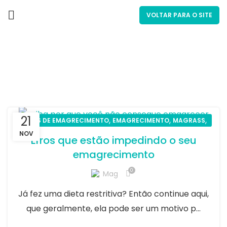
VOLTAR PARA O SITE
Por tag: Emagrecer
21
,
,
,
DICAS DE EMAGRECIMENTO
EMAGRECIMENTO
MAGRASS
SAÚDE
NOV
Erros que estão impedindo o seu
emagrecimento
0
Mag
Já fez uma dieta restritiva? Então continue aqui,
que geralmente, ela pode ser um motivo p...