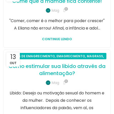
Come que a mamãe fica contente!
0
Mag
"Comer, comer é o melhor para poder crescer"
A Eliana não errou! Afinal, a infância e adol...
CONTINUE LENDO
13
,
,
,
DICAS DE EMAGRECIMENTO
EMAGRECIMENTO
MAGRASS
SAÚDE
OUT
Como estimular sua libido através da
alimentação?
0
Mag
Libido: Desejo ou motivação sexual do homem e
da mulher. Depois de conhecer os
influenciadores da paixão, vem aí, os