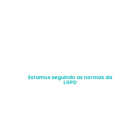
Selos de excelência
Acompanhe nosso conteúdo de perto
Estamos seguindo as normas da
LGPD
MFLP SERVICOS LTDA –
CNPJ
35.471.616/0001-
25
Magrass © 2022 Todos os direitos reservados.
–
Política de Privacidade