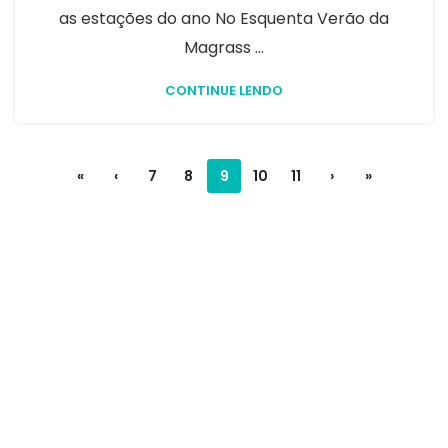
as estações do ano No Esquenta Verão da
Magrass ...
CONTINUE LENDO
«
‹
7
8
9
10
11
›
»
Seu objetivo é melhorar sua vida, sua saúde e
autoestima? Conte com a gente para cada
etapa desse processo. O que você está