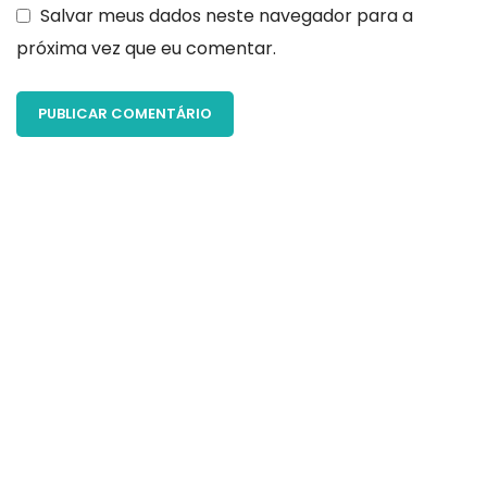
Salvar meus dados neste navegador para a
próxima vez que eu comentar.
Seu objetivo é melhorar sua vida, sua saúde e
autoestima? Conte com a gente para cada
etapa desse processo. O que você está
esperando? Dê seu primeiro passo hoje
mesmo.