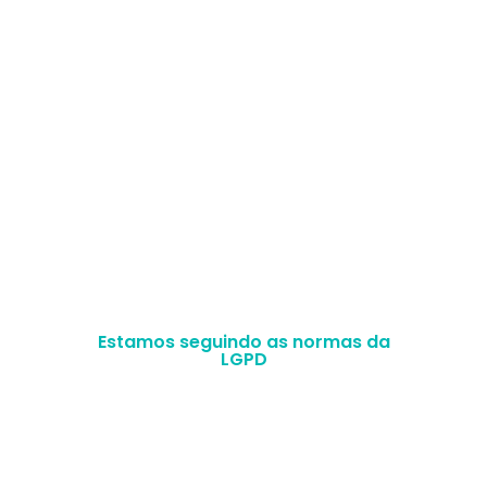
Selos de excelência
Acompanhe nosso conteúdo de perto
Estamos seguindo as normas da
LGPD
MFLP SERVICOS LTDA –
CNPJ
35.471.616/0001-
25