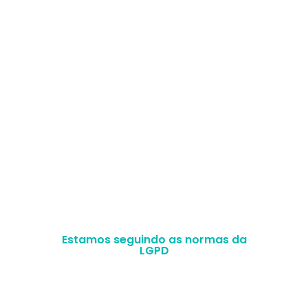
E-mail: contato@magrass.com.br
Selos de excelência
Acompanhe nosso conteúdo de perto
Estamos seguindo as normas da
LGPD
MFLP SERVICOS LTDA –
CNPJ
35.471.616/0001-