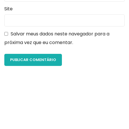
Site
Salvar meus dados neste navegador para a
próxima vez que eu comentar.
Seu objetivo é melhorar sua vida, sua saúde e
autoestima? Conte com a gente para cada