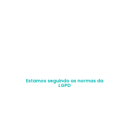
Selos de excelência
Acompanhe nosso conteúdo de perto
Estamos seguindo as normas da
LGPD
MFLP SERVICOS LTDA –
CNPJ
35.471.616/0001-
25
Magrass © 2022 Todos os direitos reservados.
–