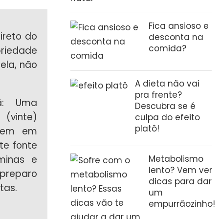
Fica ansioso e
ireto do
desconta na
comida?
priedade
ela, não
A dieta não vai
pra frente?
ã: Uma
Descubra se é
(vinte)
culpa do efeito
platô!
 bem em
te fonte
aminas e
Metabolismo
lento? Vem ver
 preparo
dicas para dar
itas
.
um
empurrãozinho!