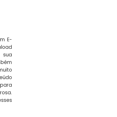
m E-
nload
a sua
ambém
muito
eúdo
 para
rosa.
esses