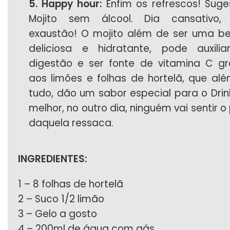
5. Happy hour:
Enfim os refrescos! Suge
Mojito sem álcool. Dia cansativo, 
exaustão! O mojito além de ser uma b
deliciosa e hidratante, pode auxili
digestão e ser fonte de vitamina C g
aos limões e folhas de hortelã, que al
tudo, dão um sabor especial para o Drink
melhor, no outro dia, ninguém vai sentir o
daquela ressaca.
INGREDIENTES:
1 – 8 folhas de hortelã
2 – Suco 1/2 limão
3 – Gelo a gosto
4 – 200ml de água com gás