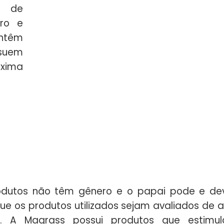
s de
rro e
ntêm
ssuem
óxima
dutos não têm gênero e o papai pode e de
que os produtos utilizados sejam avaliados de 
. A Magrass possui produtos que estimu