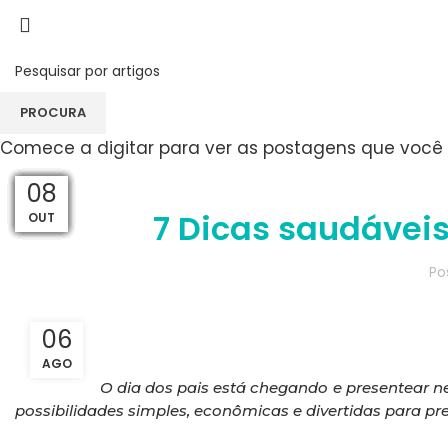
Blog
PROCURA
Comece a digitar para ver as postagens que você 
MAG
09
09
05
08
07
24
20
24
22
16
10
01
7 Dicas saudáveis
MAR
MAR
NOV
OUT
OUT
ABR
ABR
JAN
JAN
DEZ
DEZ
FEV
Po
06
AGO
O dia dos pais está chegando e presentear 
possibilidades simples, econômicas e divertidas para pre