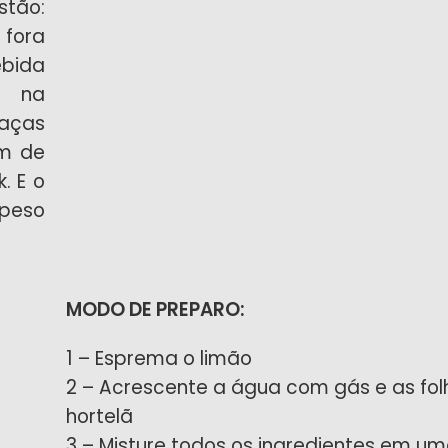
stão:
fora
ebida
ar na
raças
ém de
. E o
 peso
MODO DE PREPARO:
1 – Esprema o limão
2 – Acrescente a água com gás e as fol
hortelã
3 – Misture todos os ingredientes em u