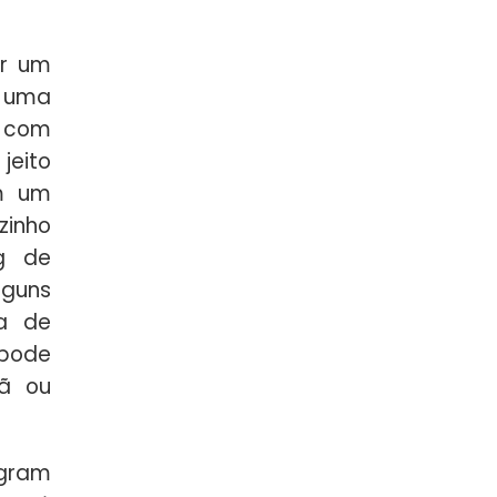
r um
o uma
o com
jeito
om um
zinho
g de
lguns
ta de
 pode
ã ou
agram