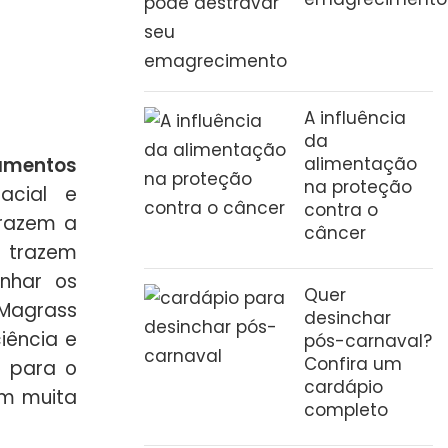
A influência
da
tamentos
alimentação
na proteção
acial e
contra o
trazem a
câncer
 trazem
nhar os
Quer
 Magrass
desinchar
iência e
pós-carnaval?
Confira um
s para o
cardápio
om muita
completo