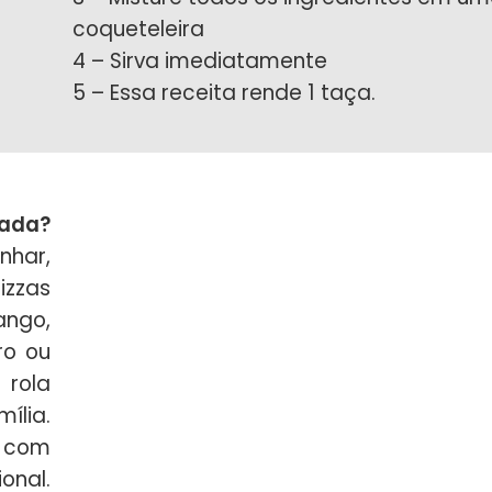
coqueteleira
4 – Sirva imediatamente
5 – Essa receita rende 1 taça.
gada?
nhar,
izzas
ango,
ro ou
rola
ília.
a com
onal.