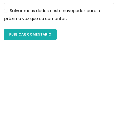
Salvar meus dados neste navegador para a
próxima vez que eu comentar.
Seu objetivo é melhorar sua vida, sua saúde e
autoestima? Conte com a gente para cada
etapa desse processo. O que você está
esperando? Dê seu primeiro passo hoje
mesmo.